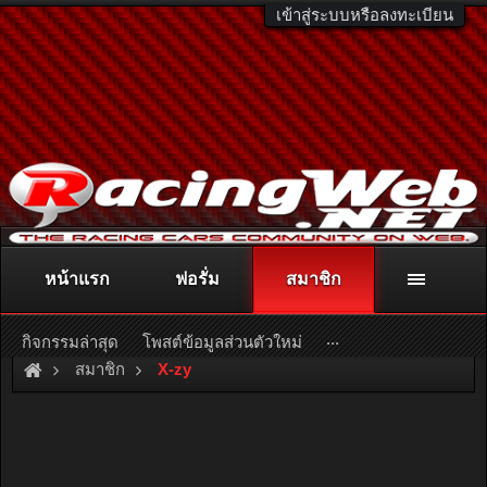
เข้าสู่ระบบหรือลงทะเบียน
หน้าแรก
ฟอรั่ม
สมาชิก
ติดต่อลงโฆษณา
racingweb@gmail.com
หรือโทร. 081-811-1138
หรืออ่านรายละเอียดเพิ่มเติม คลิกที่นี่
...
กิจกรรมล่าสุด
โพสต์ข้อมูลส่วนตัวใหม่
สมาชิก
X-zy