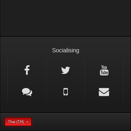
Socialising
Thai (TH)