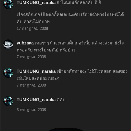
TUMKUNG_naraka
ยังไงนอนอีกหลอคับ ฮิ ฮิ
เรื่องสติกเกอร์ติดต่อดิ้ลลเลยนะคับ เรื่องส่งก็ทางไปรษณีได้
คับ ค่าส่งไม่กี่บาท
17 กรกฎาคม 2008
yubzaaa
เหอๆๆๆ ถ้าจะเอาสติ๊กเกอร์เนี่ย แล้วจะส่งมายังไง
หรอครับ ทางไปรษณีย์ หรือป่าว
7 กรกฎาคม 2008
TUMKUNG_naraka
เข้ามาทักทายงะ ไม่มีไรหลอก ลองของ
เล่นใหม่สะหน่อยเหอะๆ
7 กรกฎาคม 2008
TUMKUNG_naraka
ดีคับ
6 กรกฎาคม 2008