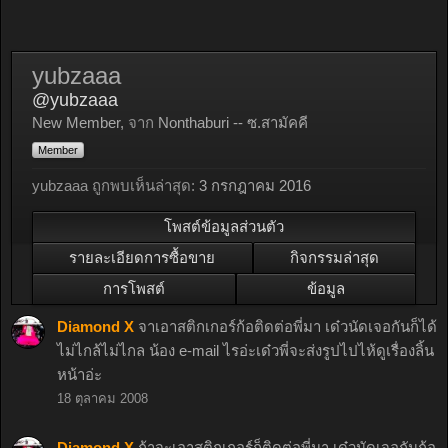
yubzaaa
@yubzaaa
New Member
,
จาก
Nonthaburi -- ซ.สามัคคี
Member
yubzaaa ถูกพบเห็นล่าสุด:
3 กรกฎาคม 2016
โพสต์ข้อมูลส่วนตัว
รายละเอียดการซื้อขาย
กิจกรรมล่าสุด
การโพสต์
ข้อมูล
Diamond X
จาเอาสติกเกอร์ก้อติดต่อพี่มา เด๋วนัดเจอกันก็ได้
ไม่ไกล้ไม่ไกล น้อง e-mail ไรอ่ะเด๋วพี่จะส่งรูปไปไห้ดูเรื่องลิ้น
หน้าอ่ะ
18 ตุลาคม 2008
Diamond X
ถ้าจะเอาสติกเกอร์ก็ติดต่อพี่มา เด๋วนัดเจอกันก้อ