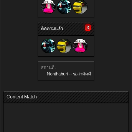
3
ติดตามแล้ว
สถานที่:
Nonthaburi -- ซ.สามัคคี
Content Match