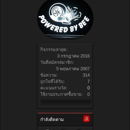
กิจกรรมล่าสุด:
3 กรกฎาคม 2016
วันที่สมัครสมาชิก:
5 พฤษภาคม 2007
ข้อความ:
314
ถูกใจที่ได้รับ:
7
คะแนนรางวัล:
0
ใช้งานประกาศซื้อขาย:
0
3
กำลังติดตาม