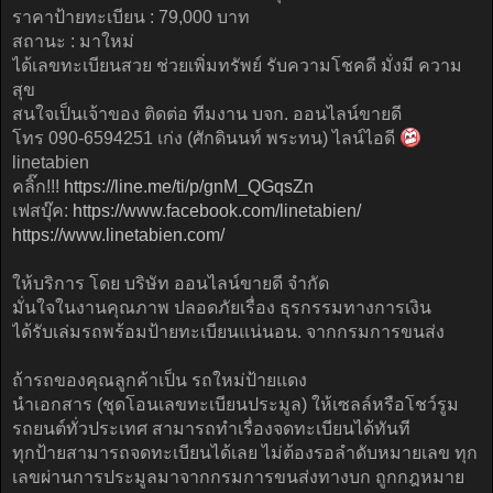
ราคาป้ายทะเบียน : 79,000 บาท
สถานะ : มาใหม่
ได้เลขทะเบียนสวย ช่วยเพิ่มทรัพย์ รับความโชคดี มั่งมี ความ
สุข
สนใจเป็นเจ้าของ ติดต่อ ทีมงาน บจก. ออนไลน์ขายดี
โทร 090-6594251 เก่ง (ศักดินนท์ พระทน) ไลน์ไอดี
linetabien
คลิ๊ก!!!
https://line.me/ti/p/gnM_QGqsZn
เฟสบุ๊ค:
https://www.facebook.com/linetabien/
https://www.linetabien.com/
ให้บริการ โดย บริษัท ออนไลน์ขายดี จำกัด
มั่นใจในงานคุณภาพ ปลอดภัยเรื่อง ธุรกรรมทางการเงิน
ได้รับเล่มรถพร้อมป้ายทะเบียนแน่นอน. จากกรมการขนส่ง
ถ้ารถของคุณลูกค้าเป็น รถใหม่ป้ายแดง
นำเอกสาร (ชุดโอนเลขทะเบียนประมูล) ให้เซลล์หรือโชว์รูม
รถยนต์ทั่วประเทศ สามารถทำเรื่องจดทะเบียนได้ทันที
ทุกป้ายสามารถจดทะเบียนได้เลย ไม่ต้องรอลำดับหมายเลข ทุก
เลขผ่านการประมูลมาจากกรมการขนส่งทางบก ถูกกฎหมาย