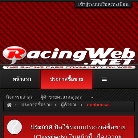
เข้าสู่ระบบหรือลงทะเบียน
หน้าแรก
ประกาศซื้อขาย
ติดต่อลงโฆษณา
racingweb@gmail.com
หรือโทร. 081-811-1138
หรืออ่านรายละเอียดเพิ่มเติม คลิกที่นี่
...
กิจกรรมล่าสุด
ผู้ค้าขายคะแนนสูงสุด
ประกาศซื้อขาย
ผู้ค้าขาย
nonbonsai
ประกาศ
ปิดใช้ระบบประกาศซื้อขาย
(Classifieds) ในหน้านี้ เนื่องจากฟ