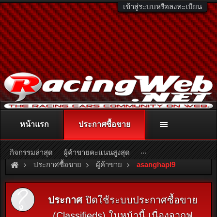
เข้าสู่ระบบหรือลงทะเบียน
หน้าแรก
ประกาศซื้อขาย
ติดต่อลงโฆษณา
racingweb@gmail.com
หรือโทร. 081-811-1138
หรืออ่านรายละเอียดเพิ่มเติม คลิกที่นี่
...
กิจกรรมล่าสุด
ผู้ค้าขายคะแนนสูงสุด
ประกาศซื้อขาย
ผู้ค้าขาย
asanghapl9
ประกาศ
ปิดใช้ระบบประกาศซื้อขาย
(Classifieds) ในหน้านี้ เนื่องจากฟ