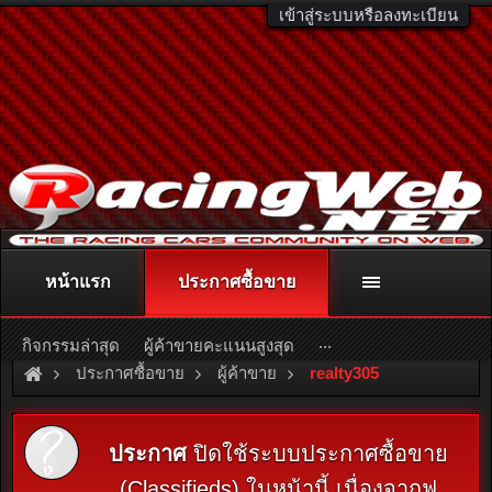
เข้าสู่ระบบหรือลงทะเบียน
หน้าแรก
ประกาศซื้อขาย
ติดต่อลงโฆษณา
racingweb@gmail.com
หรือโทร. 081-811-1138
หรืออ่านรายละเอียดเพิ่มเติม คลิกที่นี่
...
กิจกรรมล่าสุด
ผู้ค้าขายคะแนนสูงสุด
ประกาศซื้อขาย
ผู้ค้าขาย
realty305
ประกาศ
ปิดใช้ระบบประกาศซื้อขาย
(Classifieds) ในหน้านี้ เนื่องจากฟ