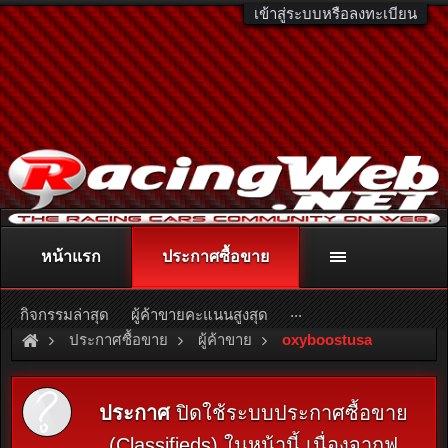
เข้าสู่ระบบหรือลงทะเบียน
หน้าแรก
ประกาศซื้อขาย
ติดต่อลงโฆษณา
racingweb@gmail.com
หรือโทร. 081-811-1138
หรืออ่านรายละเอียดเพิ่มเติม คลิกที่นี่
...
กิจกรรมล่าสุด
ผู้ค้าขายคะแนนสูงสุด
ประกาศซื้อขาย
ผู้ค้าขาย
oxyboostusa
ประกาศ
ปิดใช้ระบบประกาศซื้อขาย
(Classifieds) ในหน้านี้ เนื่องจากฟ