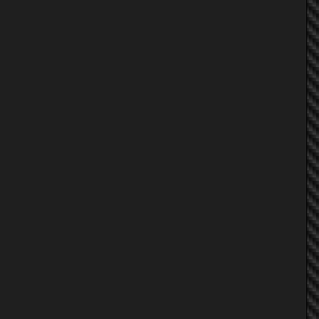
MOOZAA
tae_nissannv
EK Stand-by
somok
*-*Donat*-*
van อยากแรง