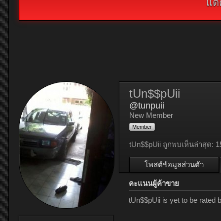
แต่
tUn$$pUii
@tunpuii
New Member
Member
tUn$$pUii ถูกพบเห็นล่าสุด:
1
โพสต์ข้อมูลส่วนตัว
คะแนนผู้ค้าขาย
tUn$$pUii is yet to be rated