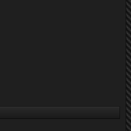
MOOZAA
somok
โอ๊ดรถเหลือง
tae_nissannv
van อยากแรง