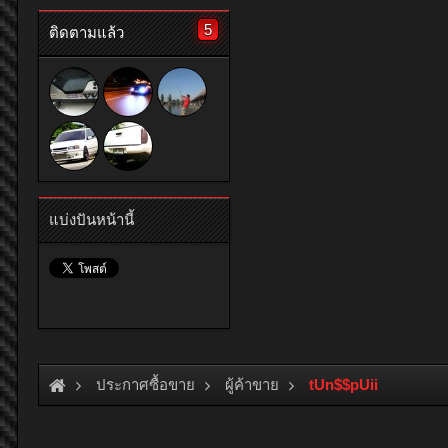
5
ติดตามแล้ว
แบ่งปันหน้านี้
ประกาศซื้อขาย
ผู้ค้าขาย
tUn$$pUii