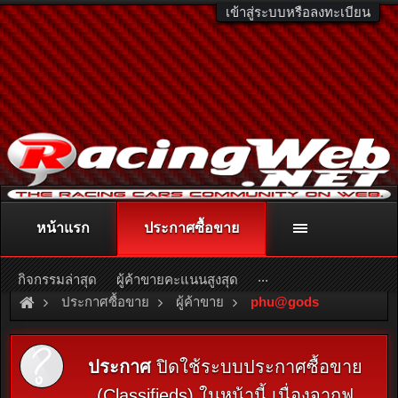
เข้าสู่ระบบหรือลงทะเบียน
หน้าแรก
ประกาศซื้อขาย
ติดต่อลงโฆษณา
racingweb@gmail.com
หรือโทร. 081-811-1138
หรืออ่านรายละเอียดเพิ่มเติม คลิกที่นี่
...
กิจกรรมล่าสุด
ผู้ค้าขายคะแนนสูงสุด
ประกาศซื้อขาย
ผู้ค้าขาย
phu@gods
ประกาศ
ปิดใช้ระบบประกาศซื้อขาย
(Classifieds) ในหน้านี้ เนื่องจากฟ