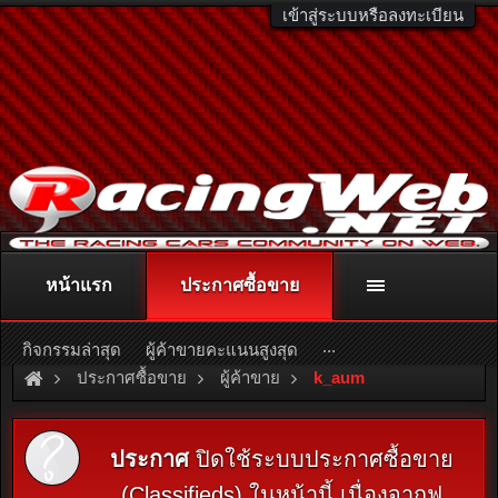
เข้าสู่ระบบหรือลงทะเบียน
หน้าแรก
ประกาศซื้อขาย
ติดต่อลงโฆษณา
racingweb@gmail.com
หรือโทร. 081-811-1138
หรืออ่านรายละเอียดเพิ่มเติม คลิกที่นี่
...
กิจกรรมล่าสุด
ผู้ค้าขายคะแนนสูงสุด
ประกาศซื้อขาย
ผู้ค้าขาย
k_aum
ประกาศ
ปิดใช้ระบบประกาศซื้อขาย
(Classifieds) ในหน้านี้ เนื่องจากฟ