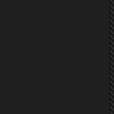
TUMKUNG_naraka
yubzaaa
yubzaaa