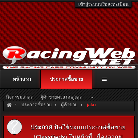
เข้าสู่ระบบหรือลงทะเบียน
หน้าแรก
ประกาศซื้อขาย
ติดต่อลงโฆษณา
racingweb@gmail.com
หรือโทร. 081-811-1138
หรืออ่านรายละเอียดเพิ่มเติม คลิกที่นี่
...
กิจกรรมล่าสุด
ผู้ค้าขายคะแนนสูงสุด
ประกาศซื้อขาย
ผู้ค้าขาย
jaku
ประกาศ
ปิดใช้ระบบประกาศซื้อขาย
(Classifieds) ในหน้านี้ เนื่องจากฟ