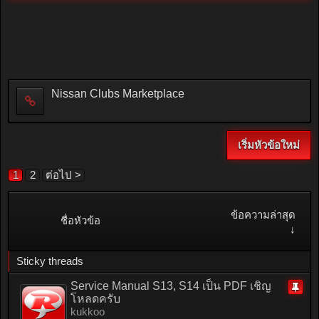
Nissan Clubs Marketplace
เริ่มหัวข้อใหม่
1
2
ต่อไป >
ข้อความล่าสุด
ชื่อหัวข้อ
↓
Sticky threads
Service Manual S13, S14 เป็น PDF เชิญ
โหลดครับ
ติด
kukkoo
หมุด