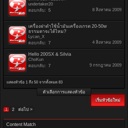
undertaker20
8 สิงหาคม 2009
ตอบกลับ:
5
เครื่องฝาดำใช้น้ำมันเครื่องเกรด 20-50w
ธรรมดาจะได้ไหม?
Lycan_X
4 สิงหาคม 2009
ตอบกลับ:
7
Hello 200SX & Silvia
ChoKun
9 กรกฎาคม 2009
ตอบกลับ:
7
แสดงหัวข้อ 1 ถึง 50 จากทั้งหมด 83
ตัวเลือกการแสดงหัวข้อ
เริ่มหัวข้อใหม่
1
2
ต่อไป >
Content Match