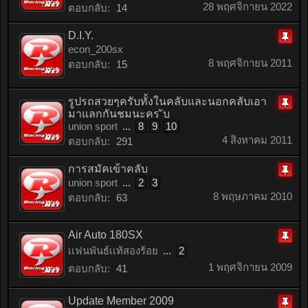
28 พฤศจิกายน 2022
ตอบกลับ:
14
D.I.Y.
econ_200sx
ติด
8 พฤศจิกายน 2011
ตอบกลับ:
15
หมุด
รูปรถสวยๆครับทั้งในคลับและนอกคลับเอา
มาแลกกันชมนะคร ับ
ติด
union sport
...
8
9
10
หมุด
4 สิงหาคม 2011
ตอบกลับ:
291
การสมัคเข้าคลับ
union sport
...
2
3
ติด
8 พฤษภาคม 2010
ตอบกลับ:
63
หมุด
Air Auto 180SX
ติด
เเฟนพันธ์เเท้สองร้อย
...
2
หมุด
1 พฤศจิกายน 2009
ตอบกลับ:
41
Update Member 2009