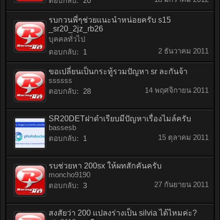
ตอบกลับ:
20
รบกวนพี่ๆช่วยแนะนำหน่อยครับ s15
_sr20_2jz_rb26
บุคคลทั่วไป
2 ธันวาคม 2011
ตอบกลับ:
1
ขอเปลี่ยนเป็นกระทู้รวมปัญหา sr ละกันจ้า
ssssss
14 พฤศจิกายน 2011
ตอบกลับ:
28
SR20DETฝาดำเรียบมีปัญหาเรื่องไมล์ครับ
bassesb
15 ตุลาคม 2011
ตอบกลับ:
1
รบช่วยหา 200sx ให้ผทสักคันครับ
moncho9190
27 กันยายน 2011
ตอบกลับ:
3
สงสัยว่า 200 เเปลงร่างเป็น silvia ได้ไหมค่ะ?