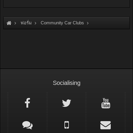
ฟอรั่ม
Community Car Clubs
Nissan Car Clubs
Socialising