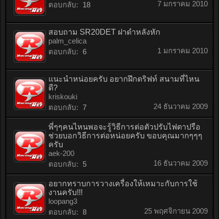
7 มกราคม 2010
ตอบกลับ:
18
สอบถาม SR20DET ฝาดำหลังหัก
palm_celica
1 มกราคม 2010
ตอบกลับ:
6
แนะนําหน่อยครับ อยากฝึกดริฟท์ สนามที่ไหน
ดี?
kriskouki
24 ธันวาคม 2009
ตอบกลับ:
7
พี่ๆๆคนไหนพอจะรู้วิธีการต่อตัวปรับไฟตาปรือ
ช่วยบอกวิธีการต่อหน่อยครับ ขอบคุณมากๆๆๆ
ครับ
aek-200
16 ธันวาคม 2009
ตอบกลับ:
5
อยากทราบการวางเครื่องให้เหมาะกับการใช้
งานครับ!!!
loopang3
25 พฤศจิกายน 2009
ตอบกลับ:
8