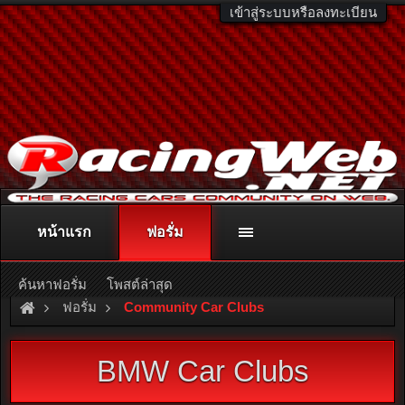
เข้าสู่ระบบหรือลงทะเบียน
หน้าแรก
ฟอรั่ม
ติดต่อลงโฆษณา
racingweb@gmail.com
หรือโทร. 081-811-1138
หรืออ่านรายละเอียดเพิ่มเติม คลิกที่นี่
ค้นหาฟอรั่ม
โพสต์ล่าสุด
ฟอรั่ม
Community Car Clubs
BMW Car Clubs