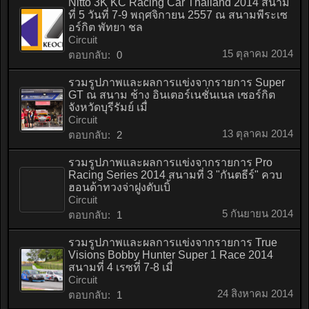
Nitto 3K KC Racing Car Thailand 2014 สนาม
ที่ 5 วันที่ 7-9 พฤศจิกายน 2557 ณ สนามพีระเซ
อร์กิต พัทยา ชล
Circuit
15 ตุลาคม 2014
ตอบกลับ:
0
รวมรูปภาพและผลการแข่งจากรายการ Super
GT ณ สนาม ช้าง อินเตอร์เนชั่นเนล เซอร์กิต
จังหวัดบุรีรัมย์ เมื่
Circuit
13 ตุลาคม 2014
ตอบกลับ:
2
รวมรูปภาพและผลการแข่งจากรายการ Pro
Racing Series 2014 สนามที่ 3 "กันตธีร์" ควบ
ฮอนด้าทวงจ่าฝูงดับเบิ้
Circuit
5 กันยายน 2014
ตอบกลับ:
1
รวมรูปภาพและผลการแข่งจากรายการ True
Visions Bobby Hunter Super 1 Race 2014
สนามที่ 4 เรซที่ 7-8 เมื่
Circuit
24 สิงหาคม 2014
ตอบกลับ:
1