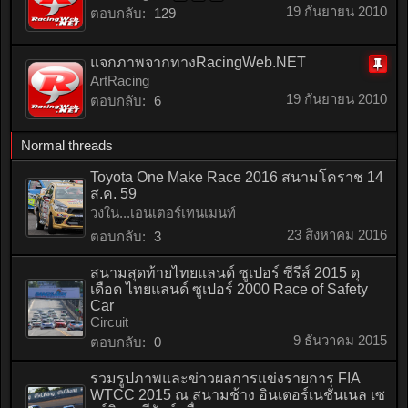
19 กันยายน 2010
ตอบกลับ:
129
หมุด
แจกภาพจากทางRacingWeb.NET
ArtRacing
ติด
19 กันยายน 2010
ตอบกลับ:
6
หมุด
Normal threads
Toyota One Make Race 2016 สนามโคราช 14
ส.ค. 59
วงใน...เอนเตอร์เทนเมนท์
23 สิงหาคม 2016
ตอบกลับ:
3
สนามสุดท้ายไทยแลนด์ ซูเปอร์ ซีรีส์ 2015 ดุ
เดือด ไทยแลนด์ ซูเปอร์ 2000 Race of Safety
Car
Circuit
9 ธันวาคม 2015
ตอบกลับ:
0
รวมรูปภาพและข่าวผลการแข่งรายการ FIA
WTCC 2015 ณ สนามช้าง อินเตอร์เนชั่นเนล เซ