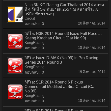
Nitto 3K KC Racing Car Thailand 2014 สนาม
ที่ 4 วันที่ 5-7 กันยายน 2557 ณ สนามพีระเซ
อร์กิต พัทยา ชลบุ
Circuit
20 สิงหาคม 2014
ตอบกลับ:
0
วิดีโอ: N3K 2014 Round3 Isuzu Full Race at
Kaeng Krachan Circuit (Car No.99)
KengRacing
19 สิงหาคม 2014
ตอบกลับ:
0
วิดีโอ: Isuzu D-MAX (No.99) in Pro Racing
Series 2014 Round 3
KengRacing
19 สิงหาคม 2014
ตอบกลับ:
0
วิดีโอ: S1R 2014 Round 6 Pickup
Commonrail Modified at Bira Circuit (Car
No.99)
KengRacing
19 สิงหาคม 2014
ตอบกลับ:
0
วิดีโอ: S1R 2014 Round 5 Pickup