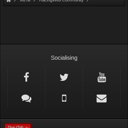
Racing Forum (Cars Forum)
Socialising
Thai (TH)