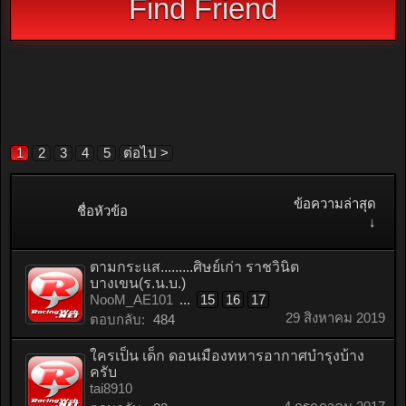
Find Friend
1
2
3
4
5
ต่อไป >
ข้อความล่าสุด
ชื่อหัวข้อ
↓
ตามกระแส.........ศิษย์เก่า ราชวินิต
บางเขน(ร.น.บ.)
NooM_AE101
...
15
16
17
29 สิงหาคม 2019
ตอบกลับ:
484
ใครเป็น เด็ก ดอนเมืองทหารอากาศบำรุงบ้าง
ครับ
tai8910