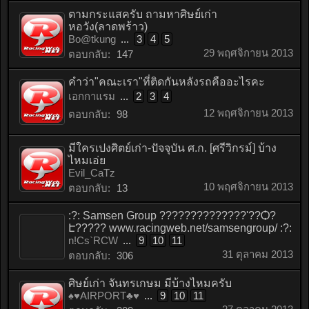
ตามกระแสครับ ถามหาศิษย์เก่า
หอวัง(ลาดพร้าว)
Bo@tkung
...
3
4
5
29 พฤศจิกายน 2013
ตอบกลับ:
147
คำว่า"คณะเรา"ที่ติดกันหลังรถคืออะไรคะ
เอกกาแรม
...
2
3
4
12 พฤศจิกายน 2013
ตอบกลับ:
98
มีใครเปงศิตย์เก่า-ปัจจุบัน ศ.ก. [ศรีวิกรม์] บ้าง
ไหมเอ่ย
Evil_CaTz
10 พฤศจิกายน 2013
ตอบกลับ:
13
:?: Samsen Group ??????????????ʹ??Ѻ?
Է????? www.racingweb.net/samsengroup/ :?:
n!Cs`RCW
...
9
10
11
31 ตุลาคม 2013
ตอบกลับ:
306
ศิษย์เก่า จันทรเกษม มีบ้างไหมครับ
♠♥AIRPORT♣♥
...
9
10
11