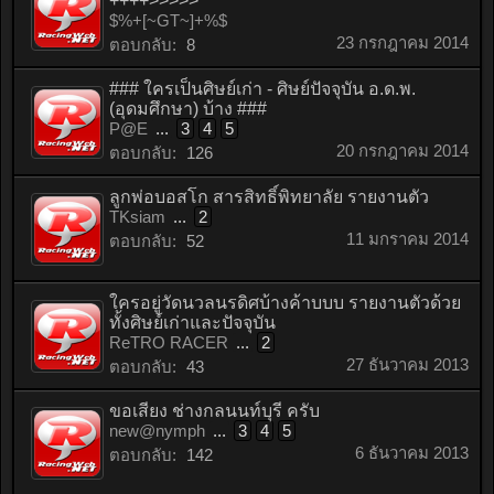
++++>>>>>
$%+[~GT~]+%$
23 กรกฎาคม 2014
ตอบกลับ:
8
### ใครเป็นศิษย์เก่า - ศิษย์ปัจจุบัน อ.ด.พ.
(อุดมศึกษา) บ้าง ###
P@E
...
3
4
5
20 กรกฎาคม 2014
ตอบกลับ:
126
ลูกพ่อบอสโก สารสิทธิ์พิทยาลัย รายงานตัว
TKsiam
...
2
11 มกราคม 2014
ตอบกลับ:
52
ใครอยู่วัดนวลนรดิศบ้างค้าบบบ รายงานตัวด้วย
ทั้งศิษย์เก่าและปัจจุบัน
ReTRO RACER
...
2
27 ธันวาคม 2013
ตอบกลับ:
43
ขอเสียง ช่างกลนนท์บุรี ครับ
new@nymph
...
3
4
5
6 ธันวาคม 2013
ตอบกลับ:
142