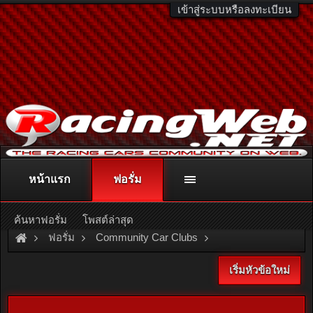
เข้าสู่ระบบหรือลงทะเบียน
หน้าแรก
ฟอรั่ม
ติดต่อลงโฆษณา
racingweb@gmail.com
หรือโทร. 081-811-1138
หรืออ่านรายละเอียดเพิ่มเติม คลิกที่นี่
ค้นหาฟอรั่ม
โพสต์ล่าสุด
ฟอรั่ม
Community Car Clubs
Japanese Car Clubs
เริ่มหัวข้อใหม่