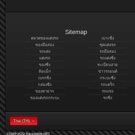
Sitemap
ตลาดของแต่งรถ
เบาะซิ่ง
ของมือสอง
ชุดแต่งรถ
รถแต่ง
รถมือสอง
แต่งรถ
รถแต่งซิ่ง
ของซิ่ง
ทะเบียนสวย
ล้อแม็ก
ข่าวรถยนต์
เบรกซิ่ง
กระบะซิ่ง
กล่องซิ่ง
รถแดร็ก
ของหายาก
รถแข่ง
ของแต่งรถกระบะ
รถซิ่ง
Thai (TH)
©1999-2022 RacingWeb.NET