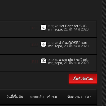
ล่าสุด:
Hot Earth for SUBARU / เพลทเรซิ่น SUBARU / ช่องใส่ของ 2din ของแต่งสำหรับSUBARUโดยเฉพาะ ... ของแท้ จากญี่ปุ่น
RSS
mr_sopa
,
21 มีนาคม 2020
ล่าสุด:
ลำโพงBOSE/ คอพวงมาลัย NARDI / ปั้มลมยางติดรถ MAZDA / กุญแจรีโมท / กล้องหน้า พร้อมโลโก้ / โลโก้เรซิ่น FAMIRIA SPORT20 ของแต่งสำหรับชาวมาสด้าโดยเฉพาะ . . . มือ2 ของแท้ จากญี่ปุ
RSS
mr_sopa
,
23 มีนาคม 2020
ล่าสุด:
พวงมาลัย / จุกปิดก้านปัด/ ฟอกอากาศ ION Plasma/ ท้าวแขนสไลด์/ กระจกBillet/ ปั้มลมยางฉุกเฉินติดรถ DAIHATSU / JAF / โลโก้ RS / ND WATER TEMP Daihatsu / หัวเกียร์ . . มือ2 แท้ญี่ปุ่น
RSS
mr_sopa
,
21 มีนาคม 2020
เริ่มหัวข้อใหม่
วันที่เริ่มต้น
ตอบกลับ
เข้าชม
ข้อความล่าสุด ↑