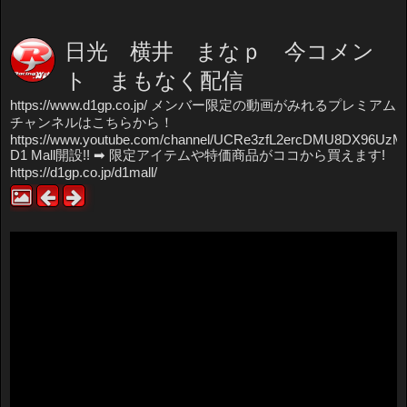
日光 横井 まなｐ 今コメン
ト まもなく配信
https://www.d1gp.co.jp/ メンバー限定の動画がみれるプレミアム
チャンネルはこちらから！
https://www.youtube.com/channel/UCRe3zfL2ercDMU8DX96UzMw
D1 Mall開設!! ➡ 限定アイテムや特価商品がココから買えます!
https://d1gp.co.jp/d1mall/