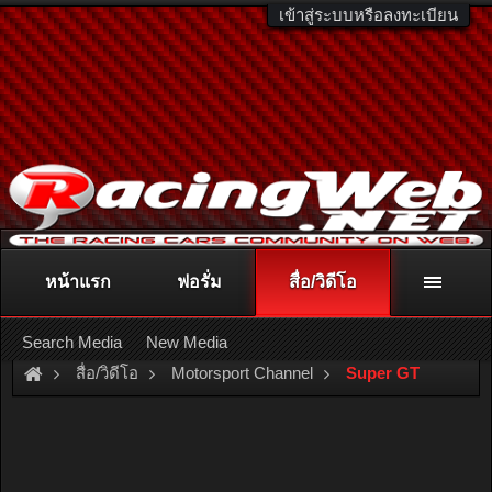
เข้าสู่ระบบหรือลงทะเบียน
หน้าแรก
ฟอรั่ม
สื่อ/วิดีโอ
ติดต่อลงโฆษณา
racingweb@gmail.com
หรือโทร. 081-811-1138
หรืออ่านรายละเอียดเพิ่มเติม คลิกที่นี่
Search Media
New Media
สื่อ/วิดีโอ
Motorsport Channel
Super GT