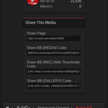
สื่อ/วิดีโอ:
21,535
Albums:
0
Share This Media
Share Page:
Share BB [MEDIA] Code:
Share BB [IMG] (With Thumbnail)
Code:
Share BB [GALLERY] Code:
สื่อ/วิดีโอ
Motorsport Channel
Super GT