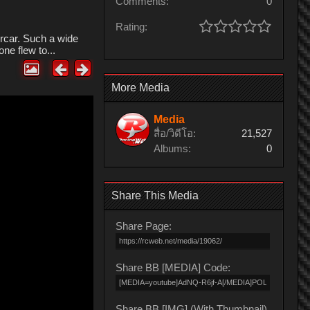
Comments:
0
Rating:
rcar. Such a wide
ne flew to...
More Media
Media
สื่อ/วิดีโอ:
21,527
Albums:
0
Share This Media
Share Page:
Share BB [MEDIA] Code:
Share BB [IMG] (With Thumbnail)