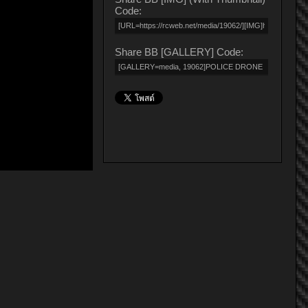
Code:
Share BB [GALLERY] Code: