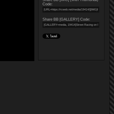
Code:
Share BB [GALLERY] Code: