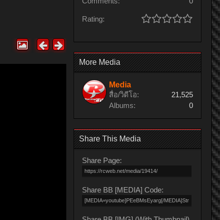
Comments:
0
Rating:
More Media
Media
สื่อ/วิดีโอ:
21,525
Albums:
0
Share This Media
Share Page:
Share BB [MEDIA] Code:
Share BB [IMG] (With Thumbnail)