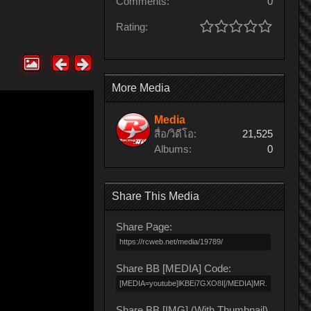
Comments:
0
Rating:
More Media
Media
สื่อ/วิดีโอ:
21,525
Albums:
0
Share This Media
Share Page:
Share BB [MEDIA] Code:
Share BB [IMG] (With Thumbnail)