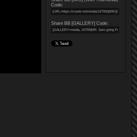
Code:
Share BB [GALLERY] Code: