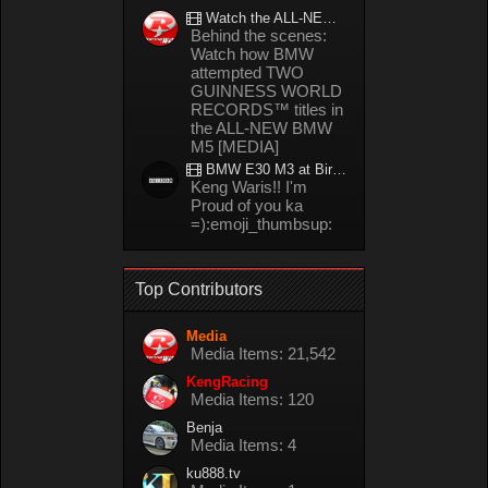
Watch the ALL-NEW BMW M5 refuel mid-drift to take TWO GUINNESS WORLD RECORDS™ titles
Behind the scenes:
Watch how BMW
attempted TWO
GUINNESS WORLD
RECORDS™ titles in
the ALL-NEW BMW
M5 [MEDIA]
BMW E30 M3 at Bira circuit Thailand in 02/2008
Keng Waris!! I'm
Proud of you ka
=):emoji_thumbsup:
Top Contributors
Media
Media Items: 21,542
KengRacing
Media Items: 120
Benja
Media Items: 4
ku888.tv