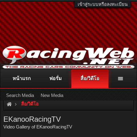
เข้าสู่ระบบหรือลงทะเบียน
หน้าแรก
ฟอรั่ม
สื่อ/วิดีโอ
ติดต่อลงโฆษณา
racingweb@gmail.com
หรือโทร. 081-811-1138
หรืออ่านรายละเอียดเพิ่มเติม คลิกที่นี่
Search Media
New Media
สื่อ/วิดีโอ
EKanooRacingTV
Video Gallery of EKanooRacingTV