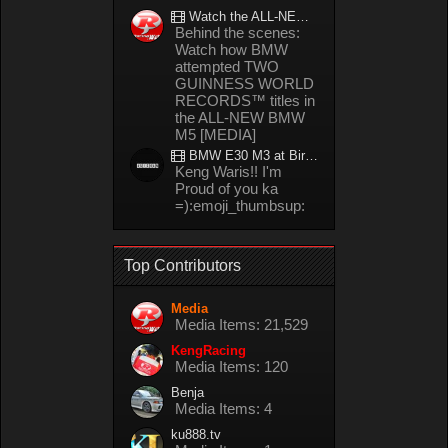
Watch the ALL-NEW BMW M5 refuel mid-drift to take TWO GUINNESS WORLD RECORDS™ titles
Behind the scenes:
Watch how BMW
attempted TWO
GUINNESS WORLD
RECORDS™ titles in
the ALL-NEW BMW
M5 [MEDIA]
BMW E30 M3 at Bira circuit Thailand in 02/2008
Keng Waris!! I'm
Proud of you ka
=):emoji_thumbsup:
Top Contributors
Media
Media Items: 21,529
KengRacing
Media Items: 120
Benja
Media Items: 4
ku888.tv