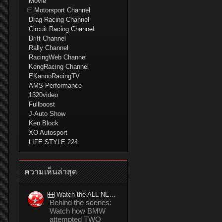
Movie
Motorsport Channel
Drag Racing Channel
Circuit Racing Channel
Drift Channel
Rally Channel
RacingWeb Channel
KengRacing Channel
EKanooRacingTV
AMS Performance
1320video
Fullboost
J-Auto Show
Ken Block
XO Autosport
LIFE STYLE 224
ความเห็นล่าสุด
Watch the ALL-NEW BMW M5 refuel mid-drift to take TWO GUINNESS WORLD RECORDS™ titles
Behind the scenes:
Watch how BMW
attempted TWO