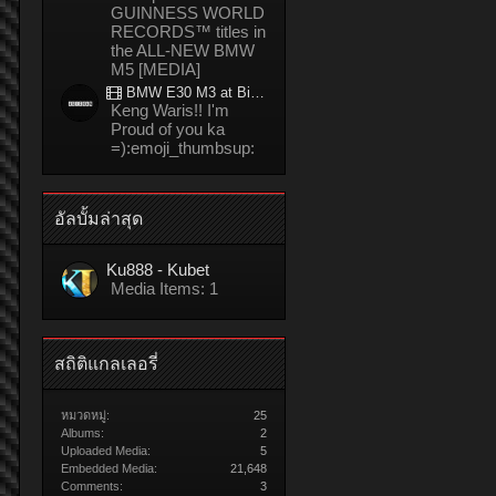
GUINNESS WORLD
RECORDS™ titles in
the ALL-NEW BMW
M5 [MEDIA]
BMW E30 M3 at Bira circuit Thailand in 02/2008
Keng Waris!! I'm
Proud of you ka
=):emoji_thumbsup:
อัลบั้มล่าสุด
Ku888 - Kubet
Media Items: 1
สถิติแกลเลอรี่
หมวดหมู่:
25
Albums:
2
Uploaded Media:
5
Embedded Media:
21,648
Comments:
3