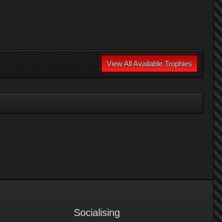
View All Available Trophies
Socialising