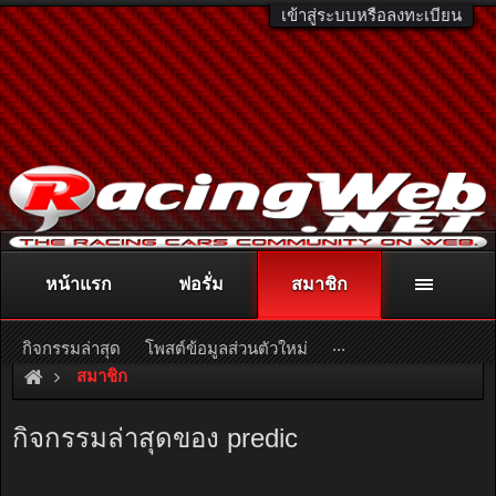
เข้าสู่ระบบหรือลงทะเบียน
หน้าแรก
ฟอรั่ม
สมาชิก
ติดต่อลงโฆษณา
racingweb@gmail.com
หรือโทร. 081-811-1138
หรืออ่านรายละเอียดเพิ่มเติม คลิกที่นี่
...
กิจกรรมล่าสุด
โพสต์ข้อมูลส่วนตัวใหม่
สมาชิก
กิจกรรมล่าสุดของ predic