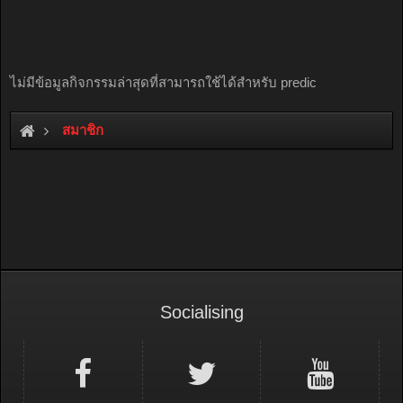
ไม่มีข้อมูลกิจกรรมล่าสุดที่สามารถใช้ได้สำหรับ predic
สมาชิก
Socialising