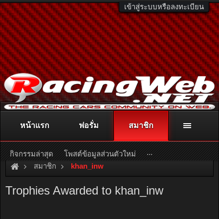
เข้าสู่ระบบหรือลงทะเบียน
หน้าแรก
ฟอรั่ม
สมาชิก
ติดต่อลงโฆษณา
racingweb@gmail.com
หรือโทร. 081-811-1138
หรืออ่านรายละเอียดเพิ่มเติม คลิกที่นี่
...
กิจกรรมล่าสุด
โพสต์ข้อมูลส่วนตัวใหม่
สมาชิก
khan_inw
Trophies Awarded to khan_inw