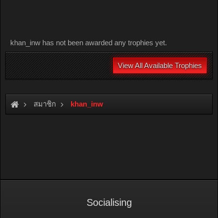
khan_inw has not been awarded any trophies yet.
View All Available Trophies
สมาชิก
khan_inw
Socialising