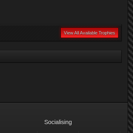
View All Available Trophies
Socialising