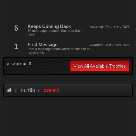
5
Keeps Coming Back
Awarded:
23 มกราคม 2026
30 messages posted. You must like it
here!
1
First Message
Awarded:
28 กันยายน 2020
Post a message somewhere on the site to
receive this.
คะแนนรวม: 6
View All Available Trophies
สมาชิก
zeemix