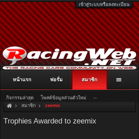
เข้าสู่ระบบหรือลงทะเบียน
หน้าแรก
ฟอรั่ม
สมาชิก
ติดต่อลงโฆษณา
racingweb@gmail.com
หรือโทร. 081-811-1138
หรืออ่านรายละเอียดเพิ่มเติม คลิกที่นี่
...
กิจกรรมล่าสุด
โพสต์ข้อมูลส่วนตัวใหม่
สมาชิก
zeemix
Trophies Awarded to zeemix