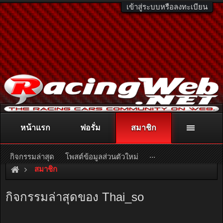
เข้าสู่ระบบหรือลงทะเบียน
หน้าแรก
ฟอรั่ม
สมาชิก
ติดต่อลงโฆษณา
racingweb@gmail.com
หรือโทร. 081-811-1138
หรืออ่านรายละเอียดเพิ่มเติม คลิกที่นี่
...
กิจกรรมล่าสุด
โพสต์ข้อมูลส่วนตัวใหม่
สมาชิก
กิจกรรมล่าสุดของ Thai_so