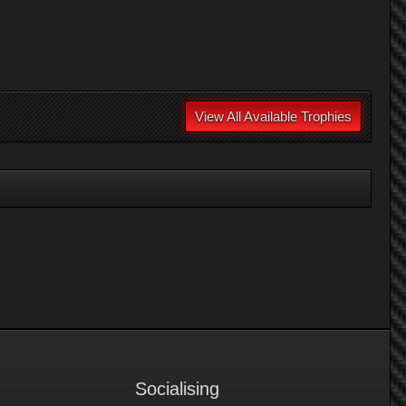
View All Available Trophies
Socialising