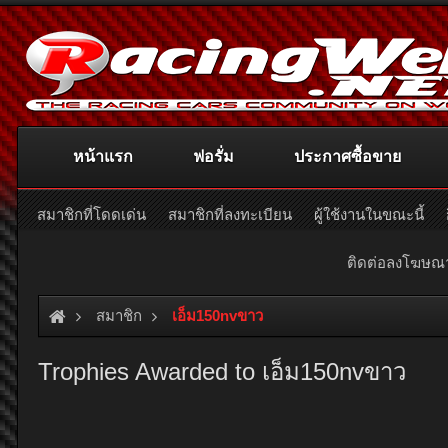
หน้าแรก
ฟอรั่ม
ประกาศซื้อขาย
สมาชิกที่โดดเด่น
สมาชิกที่ลงทะเบียน
ผู้ใช้งานในขณะนี้
ติดต่อลงโฆษ
สมาชิก
เอ็ม150nvขาว
Trophies Awarded to เอ็ม150nvขาว