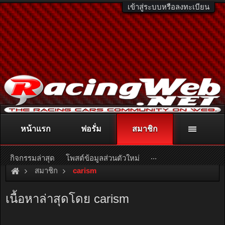
เข้าสู่ระบบหรือลงทะเบียน
หน้าแรก
ฟอรั่ม
สมาชิก
ติดต่อลงโฆษณา
racingweb@gmail.com
หรือโทร. 081-811-1138
หรืออ่านรายละเอียดเพิ่มเติม คลิกที่นี่
...
กิจกรรมล่าสุด
โพสต์ข้อมูลส่วนตัวใหม่
สมาชิก
carism
เนื้อหาล่าสุดโดย carism