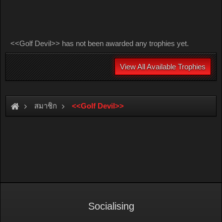
<<Golf Devil>> has not been awarded any trophies yet.
View All Available Trophies
สมาชิก
<<Golf Devil>>
Socialising