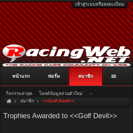
เข้าสู่ระบบหรือลงทะเบียน
หน้าแรก
ฟอรั่ม
สมาชิก
ติดต่อลงโฆษณา
racingweb@gmail.com
หรือโทร. 081-811-1138
หรืออ่านรายละเอียดเพิ่มเติม คลิกที่นี่
...
กิจกรรมล่าสุด
โพสต์ข้อมูลส่วนตัวใหม่
สมาชิก
<<Golf Devil>>
Trophies Awarded to <<Golf Devil>>