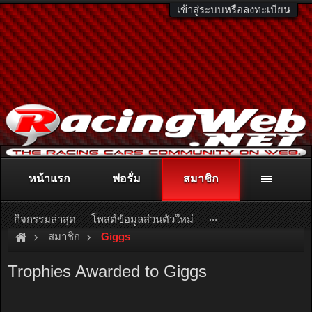
เข้าสู่ระบบหรือลงทะเบียน
หน้าแรก
ฟอรั่ม
สมาชิก
ติดต่อลงโฆษณา
racingweb@gmail.com
หรือโทร. 081-811-1138
หรืออ่านรายละเอียดเพิ่มเติม คลิกที่นี่
...
กิจกรรมล่าสุด
โพสต์ข้อมูลส่วนตัวใหม่
สมาชิก
Giggs
Trophies Awarded to Giggs