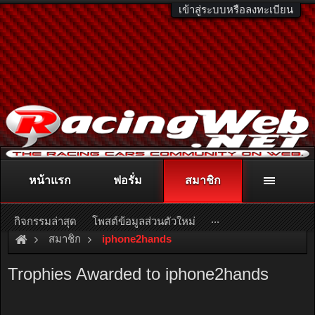
เข้าสู่ระบบหรือลงทะเบียน
หน้าแรก
ฟอรั่ม
สมาชิก
ติดต่อลงโฆษณา
racingweb@gmail.com
หรือโทร. 081-811-1138
หรืออ่านรายละเอียดเพิ่มเติม คลิกที่นี่
...
กิจกรรมล่าสุด
โพสต์ข้อมูลส่วนตัวใหม่
สมาชิก
iphone2hands
Trophies Awarded to iphone2hands