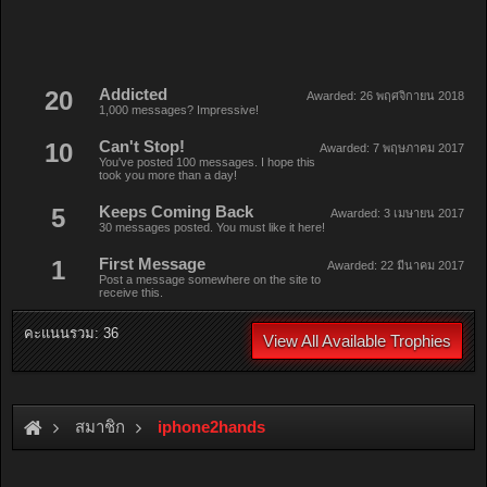
20
Addicted
Awarded:
26 พฤศจิกายน 2018
1,000 messages? Impressive!
10
Can't Stop!
Awarded:
7 พฤษภาคม 2017
You've posted 100 messages. I hope this
took you more than a day!
5
Keeps Coming Back
Awarded:
3 เมษายน 2017
30 messages posted. You must like it here!
1
First Message
Awarded:
22 มีนาคม 2017
Post a message somewhere on the site to
receive this.
คะแนนรวม: 36
View All Available Trophies
สมาชิก
iphone2hands