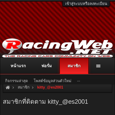
เข้าสู่ระบบหรือลงทะเบียน
หน้าแรก
ฟอรั่ม
สมาชิก
ติดต่อลงโฆษณา
racingweb@gmail.com
หรือโทร. 081-811-1138
หรืออ่านรายละเอียดเพิ่มเติม คลิกที่นี่
...
กิจกรรมล่าสุด
โพสต์ข้อมูลส่วนตัวใหม่
สมาชิก
kitty_@es2001
สมาชิกที่ติดตาม kitty_@es2001