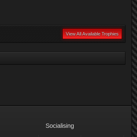
View All Available Trophies
Socialising