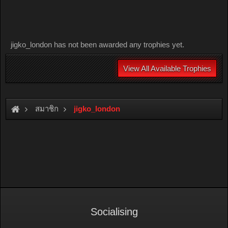
jigko_london has not been awarded any trophies yet.
View All Available Trophies
สมาชิก
jigko_london
Socialising