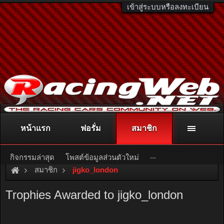
เข้าสู่ระบบหรือลงทะเบียน
หน้าแรก
ฟอรั่ม
สมาชิก
ติดต่อลงโฆษณา
racingweb@gmail.com
หรือโทร. 081-811-1138
หรืออ่านรายละเอียดเพิ่มเติม คลิกที่นี่
...
กิจกรรมล่าสุด
โพสต์ข้อมูลส่วนตัวใหม่
สมาชิก
jigko_london
Trophies Awarded to jigko_london