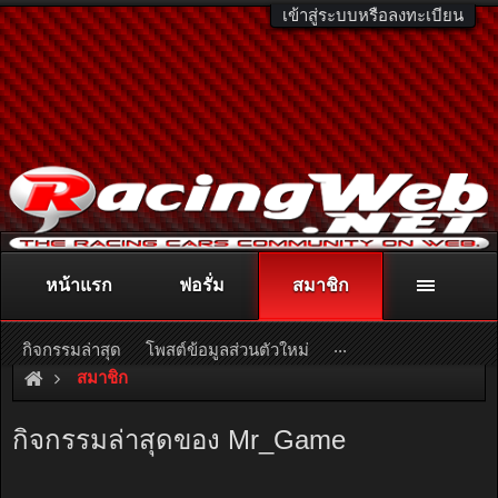
เข้าสู่ระบบหรือลงทะเบียน
หน้าแรก
ฟอรั่ม
สมาชิก
ติดต่อลงโฆษณา
racingweb@gmail.com
หรือโทร. 081-811-1138
หรืออ่านรายละเอียดเพิ่มเติม คลิกที่นี่
...
กิจกรรมล่าสุด
โพสต์ข้อมูลส่วนตัวใหม่
สมาชิก
กิจกรรมล่าสุดของ Mr_Game