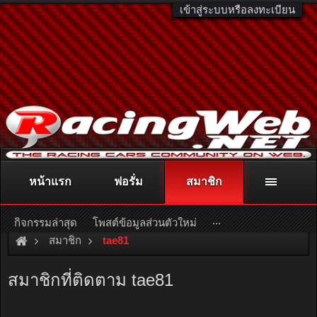
เข้าสู่ระบบหรือลงทะเบียน
หน้าแรก
ฟอรั่ม
สมาชิก
ติดต่อลงโฆษณา
racingweb@gmail.com
หรือโทร. 081-811-1138
หรืออ่านรายละเอียดเพิ่มเติม คลิกที่นี่
...
กิจกรรมล่าสุด
โพสต์ข้อมูลส่วนตัวใหม่
สมาชิก
tae81
สมาชิกที่ติดตาม tae81