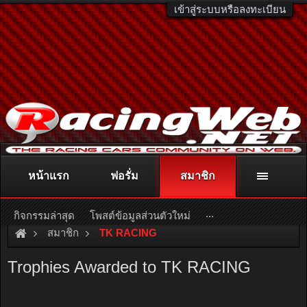
เข้าสู่ระบบหรือลงทะเบียน
หน้าแรก
ฟอรั่ม
สมาชิก
ติดต่อลงโฆษณา
racingweb@gmail.com
หรือโทร. 081-811-1138
หรืออ่านรายละเอียดเพิ่มเติม คลิกที่นี่
...
กิจกรรมล่าสุด
โพสต์ข้อมูลส่วนตัวใหม่
สมาชิก
TK RACING
Trophies Awarded to TK RACING