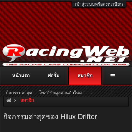
เข้าสู่ระบบหรือลงทะเบียน
หน้าแรก
ฟอรั่ม
สมาชิก
ติดต่อลงโฆษณา
racingweb@gmail.com
หรือโทร. 081-811-1138
หรืออ่านรายละเอียดเพิ่มเติม คลิกที่นี่
...
กิจกรรมล่าสุด
โพสต์ข้อมูลส่วนตัวใหม่
สมาชิก
กิจกรรมล่าสุดของ Hilux Drifter