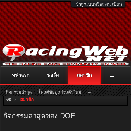
เข้าสู่ระบบหรือลงทะเบียน
หน้าแรก
ฟอรั่ม
สมาชิก
ติดต่อลงโฆษณา
racingweb@gmail.com
หรือโทร. 081-811-1138
หรืออ่านรายละเอียดเพิ่มเติม คลิกที่นี่
...
กิจกรรมล่าสุด
โพสต์ข้อมูลส่วนตัวใหม่
สมาชิก
กิจกรรมล่าสุดของ DOE