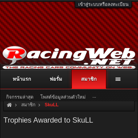
เข้าสู่ระบบหรือลงทะเบียน
หน้าแรก
ฟอรั่ม
สมาชิก
ติดต่อลงโฆษณา
racingweb@gmail.com
หรือโทร. 081-811-1138
หรืออ่านรายละเอียดเพิ่มเติม คลิกที่นี่
...
กิจกรรมล่าสุด
โพสต์ข้อมูลส่วนตัวใหม่
สมาชิก
SkuLL
Trophies Awarded to SkuLL