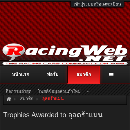
เข้าสู่ระบบหรือลงทะเบียน
หน้าแรก
ฟอรั่ม
สมาชิก
ติดต่อลงโฆษณา
racingweb@gmail.com
หรือโทร. 081-811-1138
หรืออ่านรายละเอียดเพิ่มเติม คลิกที่นี่
...
กิจกรรมล่าสุด
โพสต์ข้อมูลส่วนตัวใหม่
สมาชิก
อุลตร้าแมน
Trophies Awarded to อุลตร้าแมน