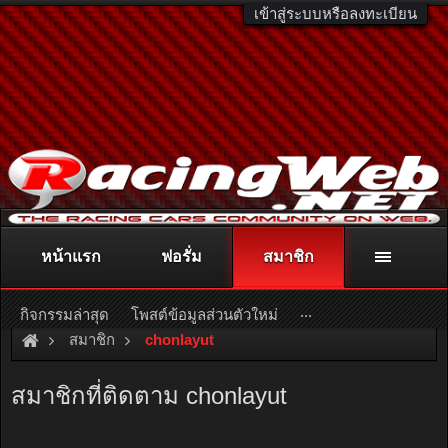
เข้าสู่ระบบหรือลงทะเบียน
หน้าแรก
ฟอรั่ม
สมาชิก
ติดต่อลงโฆษณา
racingweb@gmail.com
หรือโทร. 081-811-1138
หรืออ่านรายละเอียดเพิ่มเติม คลิกที่นี่
...
กิจกรรมล่าสุด
โพสต์ข้อมูลส่วนตัวใหม่
สมาชิก
chonlayut
สมาชิกที่ติดตาม chonlayut