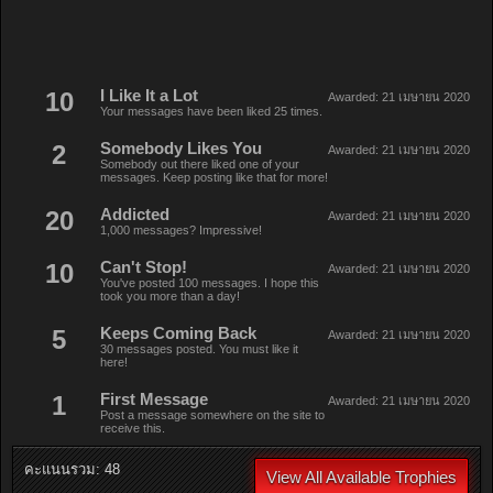
10
I Like It a Lot
Awarded:
21 เมษายน 2020
Your messages have been liked 25 times.
2
Somebody Likes You
Awarded:
21 เมษายน 2020
Somebody out there liked one of your
messages. Keep posting like that for more!
20
Addicted
Awarded:
21 เมษายน 2020
1,000 messages? Impressive!
10
Can't Stop!
Awarded:
21 เมษายน 2020
You've posted 100 messages. I hope this
took you more than a day!
5
Keeps Coming Back
Awarded:
21 เมษายน 2020
30 messages posted. You must like it
here!
1
First Message
Awarded:
21 เมษายน 2020
Post a message somewhere on the site to
receive this.
คะแนนรวม: 48
View All Available Trophies