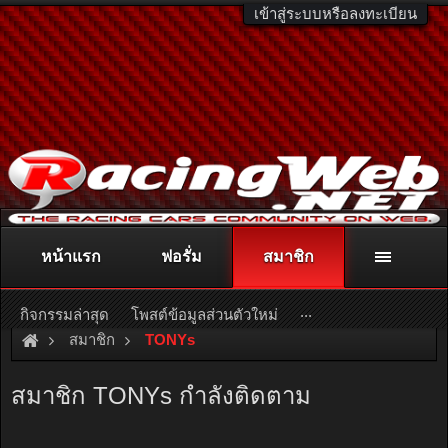
เข้าสู่ระบบหรือลงทะเบียน
หน้าแรก
ฟอรั่ม
สมาชิก
ติดต่อลงโฆษณา
racingweb@gmail.com
หรือโทร. 081-811-1138
หรืออ่านรายละเอียดเพิ่มเติม คลิกที่นี่
...
กิจกรรมล่าสุด
โพสต์ข้อมูลส่วนตัวใหม่
สมาชิก
TONYs
สมาชิก TONYs กำลังติดตาม